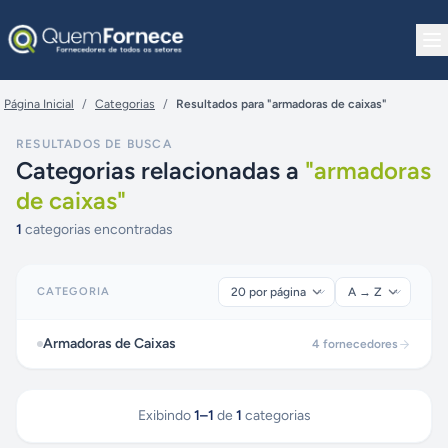
Pular para o conteúdo
Página Inicial
/
Categorias
/
Resultados para "armadoras de caixas"
RESULTADOS DE BUSCA
Categorias relacionadas a
"
armadoras
de caixas
"
1
categorias encontradas
CATEGORIA
Armadoras de Caixas
4
fornecedores
Exibindo
1
–
1
de
1
categorias