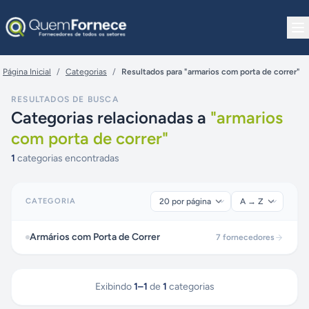
Pular para o conteúdo
Página Inicial
/
Categorias
/
Resultados para "armarios com porta de correr"
RESULTADOS DE BUSCA
Categorias relacionadas a
"
armarios
com porta de correr
"
1
categorias encontradas
CATEGORIA
Armários com Porta de Correr
7
fornecedores
Exibindo
1
–
1
de
1
categorias