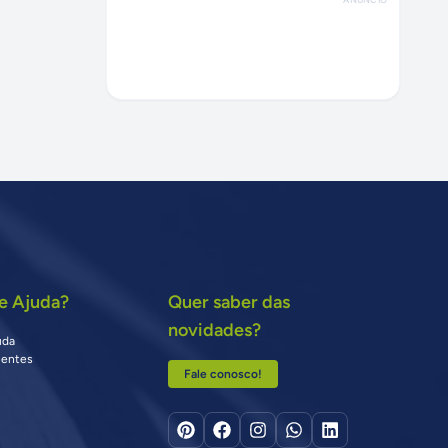
e Ajuda?
Quer saber das
novidades?
uda
uentes
Fale conosco!