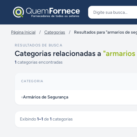
Pular para o conteúdo
Página Inicial
/
Categorias
/
Resultados para "armarios de se
RESULTADOS DE BUSCA
Categorias relacionadas a
"
armarios
1
categorias encontradas
CATEGORIA
Armários de Segurança
Exibindo
1
–
1
de
1
categorias