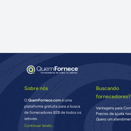
Sobre nós
Buscando
fornecedores?
O
QuemFornece.com
é uma
plataforma gratuita para a busca
Vantagens para Co
de fornecedores B2B de todos os
Preciso de ajuda na
setores.
Quero um atendimen
Continuar lendo...