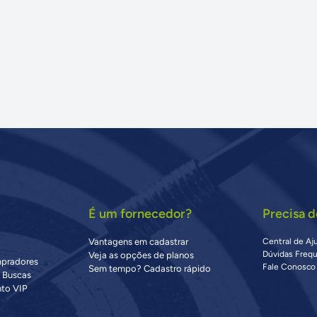
É um fornecedor?
Precisa d
Vantagens em cadastrar
Central de Aj
Dúvidas Freq
Veja as opções de planos
mpradores
Fale Conosco
Sem tempo? Cadastro rápido
s Buscas
to VIP