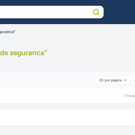
guranca"
 de seguranca
"
7
forn