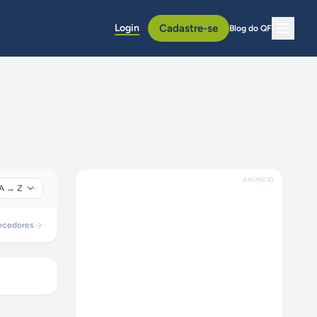
Login
Cadastre-se
Blog do QF
ANÚNCIO
ecedores