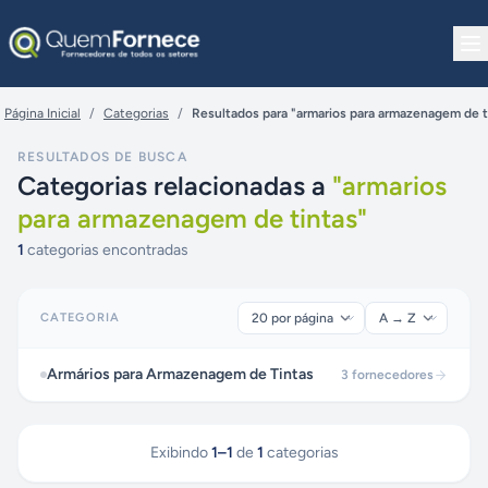
Pular para o conteúdo
Página Inicial
/
Categorias
/
Resultados para "armarios para armazenagem de t
RESULTADOS DE BUSCA
Categorias relacionadas a
"
armarios
para armazenagem de tintas
"
1
categorias encontradas
CATEGORIA
Armários para Armazenagem de Tintas
3
fornecedores
Exibindo
1
–
1
de
1
categorias