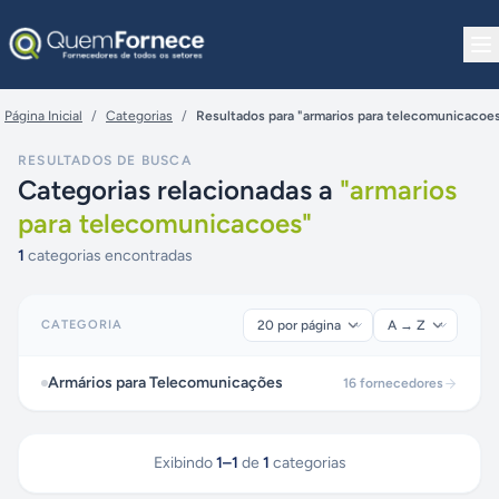
Pular para o conteúdo
Página Inicial
/
Categorias
/
Resultados para "armarios para telecomunicacoe
RESULTADOS DE BUSCA
Categorias relacionadas a
"
armarios
para telecomunicacoes
"
1
categorias encontradas
CATEGORIA
Armários para Telecomunicações
16
fornecedores
Exibindo
1
–
1
de
1
categorias