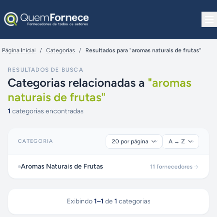
Pular para o conteúdo
Página Inicial
/
Categorias
/
Resultados para "aromas naturais de frutas"
RESULTADOS DE BUSCA
Categorias relacionadas a
"
aromas
naturais de frutas
"
1
categorias encontradas
CATEGORIA
Aromas Naturais de Frutas
11
fornecedores
Exibindo
1
–
1
de
1
categorias