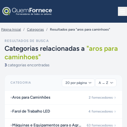
Pular para o conteúdo
Página Inicial
/
Categorias
/
Resultados para "aros para caminhoes"
RESULTADOS DE BUSCA
Categorias relacionadas a
"
aros para
caminhoes
"
3
categorias encontradas
CATEGORIA
Aros para Caminhões
2
fornecedores
Farol de Trabalho LED
4
fornecedores
Máquinas e Equipamentos para o Agronegócio
63
fornecedores