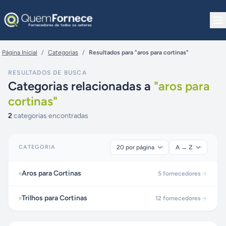
Pular para o conteúdo
Página Inicial
/
Categorias
/
Resultados para "aros para cortinas"
RESULTADOS DE BUSCA
Categorias relacionadas a
"
aros para
cortinas
"
2
categorias encontradas
CATEGORIA
Aros para Cortinas
5
fornecedores
Trilhos para Cortinas
12
fornecedores