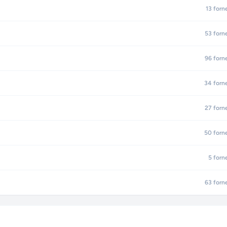
13
forn
53
forn
96
forn
34
forn
27
forn
50
forn
5
forn
63
forn