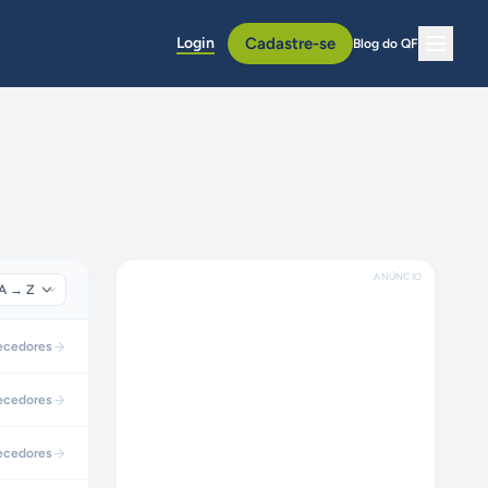
Login
Cadastre-se
Blog do QF
ANÚNCIO
ecedores
ecedores
ecedores