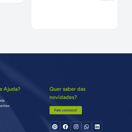
e Ajuda?
Quer saber das
novidades?
uda
uentes
Fale conosco!