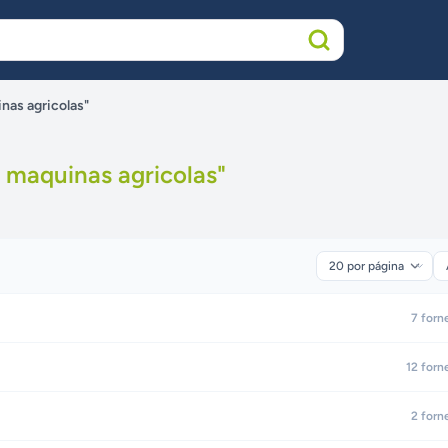
nas agricolas"
a maquinas agricolas
"
7
forn
12
forn
2
forn