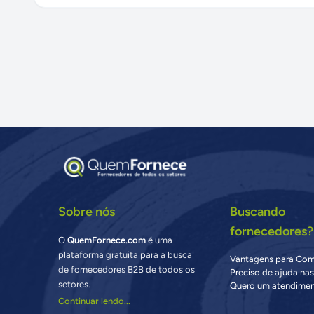
Sobre nós
Buscando
fornecedores?
O
QuemFornece.com
é uma
plataforma gratuita para a busca
Vantagens para Co
de fornecedores B2B de todos os
Preciso de ajuda na
setores.
Quero um atendimen
Continuar lendo...