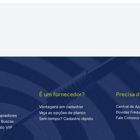
É um fornecedor?
Precisa d
Vantagens em cadastrar
Central de Aj
Dúvidas Freq
Veja as opções de planos
mpradores
Fale Conosco
Sem tempo? Cadastro rápido
s Buscas
to VIP