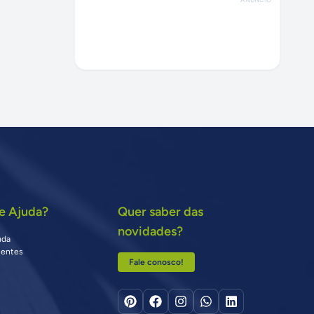
e Ajuda?
Quer saber das
novidades?
uda
uentes
Fale conosco!