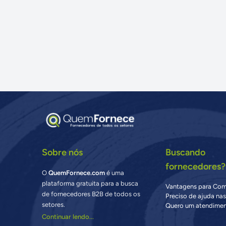
Sobre nós
Buscando
fornecedores?
O
QuemFornece.com
é uma
plataforma gratuita para a busca
Vantagens para Co
de fornecedores B2B de todos os
Preciso de ajuda na
setores.
Quero um atendimen
Continuar lendo...