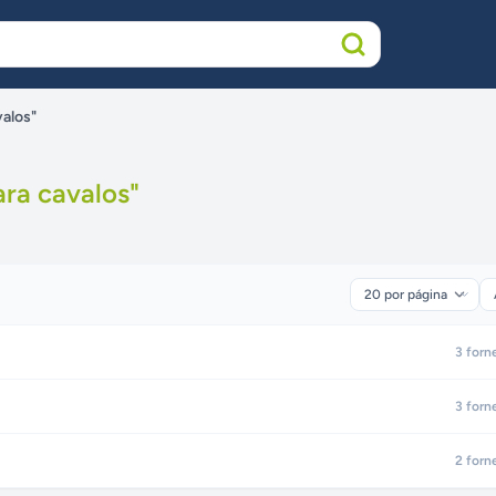
valos"
ara cavalos
"
3
forn
3
forn
2
forn