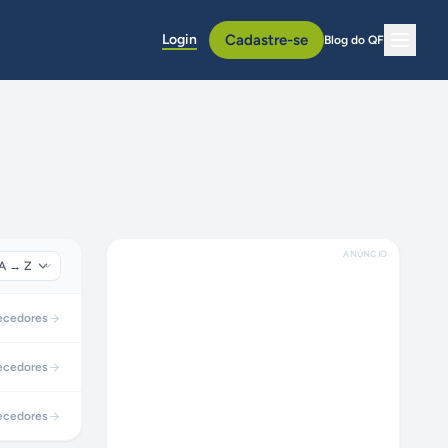
Login
Cadastre-se
Blog do QF
ANÚNCIO
ecedores
ecedores
ecedores