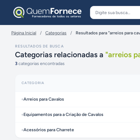
Pular para o conteúdo
Página Inicial
/
Categorias
/
Resultados para "arreios para ca
RESULTADOS DE BUSCA
Categorias relacionadas a
"
arreios p
3
categorias encontradas
CATEGORIA
Arreios para Cavalos
Equipamentos para a Criação de Cavalos
Acessórios para Charrete