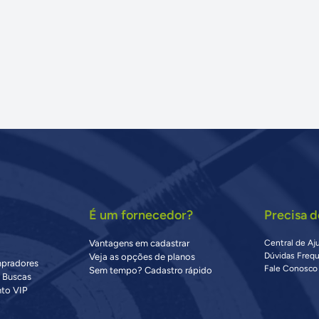
É um fornecedor?
Precisa d
Vantagens em cadastrar
Central de Aj
Dúvidas Freq
Veja as opções de planos
mpradores
Fale Conosco
Sem tempo? Cadastro rápido
s Buscas
to VIP