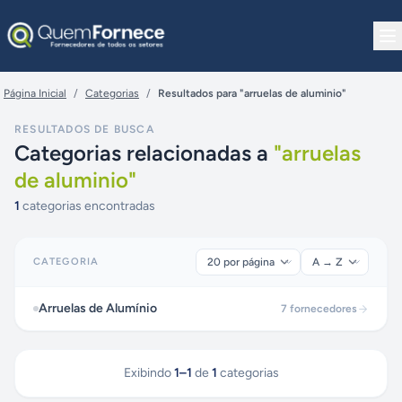
Pular para o conteúdo
Página Inicial
/
Categorias
/
Resultados para "arruelas de aluminio"
RESULTADOS DE BUSCA
Categorias relacionadas a
"
arruelas
de aluminio
"
1
categorias encontradas
CATEGORIA
Arruelas de Alumínio
7
fornecedores
Exibindo
1
–
1
de
1
categorias