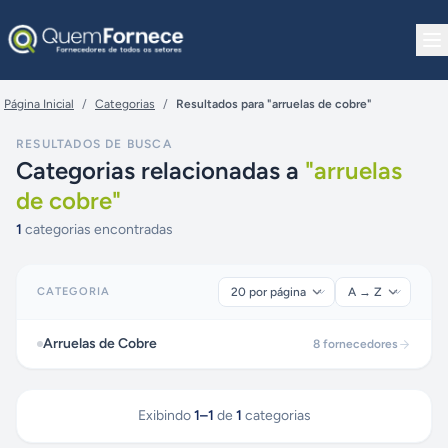
Pular para o conteúdo
Página Inicial
/
Categorias
/
Resultados para "arruelas de cobre"
RESULTADOS DE BUSCA
Categorias relacionadas a
"
arruelas
de cobre
"
1
categorias encontradas
CATEGORIA
Arruelas de Cobre
8
fornecedores
Exibindo
1
–
1
de
1
categorias