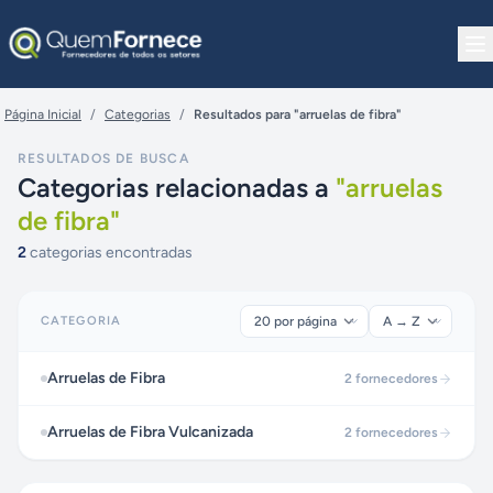
Pular para o conteúdo
Página Inicial
/
Categorias
/
Resultados para "arruelas de fibra"
RESULTADOS DE BUSCA
Categorias relacionadas a
"
arruelas
de fibra
"
2
categorias encontradas
CATEGORIA
Arruelas de Fibra
2
fornecedores
Arruelas de Fibra Vulcanizada
2
fornecedores