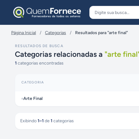
Pular para o conteúdo
Página Inicial
/
Categorias
/
Resultados para "arte final"
RESULTADOS DE BUSCA
Categorias relacionadas a
"
arte final
1
categorias encontradas
CATEGORIA
Arte Final
Exibindo
1
–
1
de
1
categorias