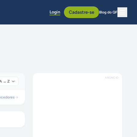
Login
Cadastre-se
Blog do QF
ANÚNCIO
ecedores