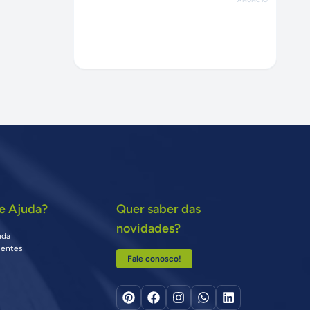
e Ajuda?
Quer saber das
novidades?
uda
uentes
Fale conosco!