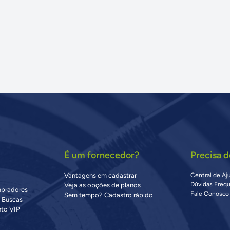
É um fornecedor?
Precisa d
Vantagens em cadastrar
Central de Aj
Dúvidas Freq
Veja as opções de planos
mpradores
Fale Conosco
Sem tempo? Cadastro rápido
s Buscas
to VIP