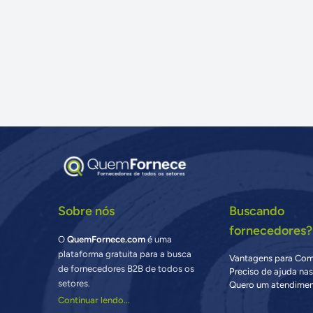
Sobre nós
Buscando
fornecedores?
O
QuemFornece.com
é uma
plataforma gratuita para a busca
Vantagens para Co
de fornecedores B2B de todos os
Preciso de ajuda na
setores.
Quero um atendimen
Continuar lendo...