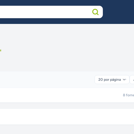
"
8
forn