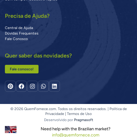
Precisa de Ajuda?
Central de Ajuda
Dúvidas Frequentes
Fale Conosco
Quer saber das novidades?
Fale conosco!
© 2026 QuemFornece.com. Todos os direitos reservados. |
Política de
Privacidade
|
Termos de Uso
Desenvolvido por
Pragmasoft
Need help with the Brazilian market?
info@quemfornece.com