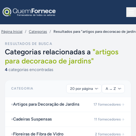
Pular para o conteúdo
Página Inicial
/
Categorias
/
Resultados para "artigos para decoracao de jardin
RESULTADOS DE BUSCA
Categorias relacionadas a
"
artigos
para decoracao de jardins
"
4
categorias encontradas
CATEGORIA
Artigos para Decoração de Jardins
17
fornecedores
Cadeiras Suspensas
11
fornecedores
Floreiras de Fibra de Vidro
2
fornecedores