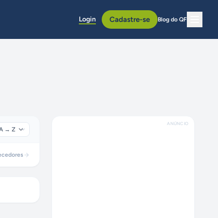
Login
Cadastre-se
Blog do QF
ANÚNCIO
ecedores