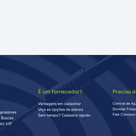
É um fornecedor?
Precisa d
Vantagens em cadastrar
Central de Aj
Dúvidas Freq
Veja as opções de planos
mpradores
Fale Conosco
Sem tempo? Cadastro rápido
s Buscas
to VIP