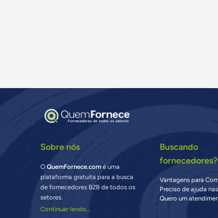
Sobre nós
Buscando
fornecedores?
O
QuemFornece.com
é uma
plataforma gratuita para a busca
Vantagens para Co
de fornecedores B2B de todos os
Preciso de ajuda na
setores.
Quero um atendimen
Continuar lendo...