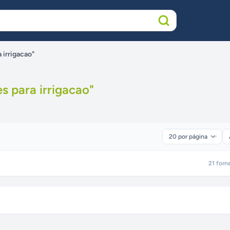
 irrigacao"
s para irrigacao
"
21
forn