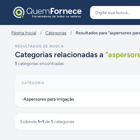
Pular para o conteúdo
Página Inicial
/
Categorias
/
Resultados para "aspersores para
RESULTADOS DE BUSCA
Categorias relacionadas a
"
aspersore
1
categorias encontradas
CATEGORIA
Aspersores para Irrigação
Exibindo
1
–
1
de
1
categorias