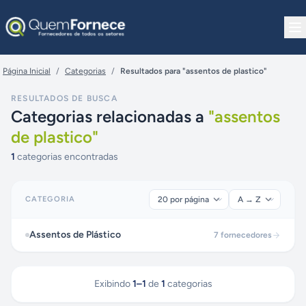
Pular para o conteúdo
Página Inicial
/
Categorias
/
Resultados para "assentos de plastico"
RESULTADOS DE BUSCA
Categorias relacionadas a
"
assentos
de plastico
"
1
categorias encontradas
CATEGORIA
Assentos de Plástico
7
fornecedores
Exibindo
1
–
1
de
1
categorias