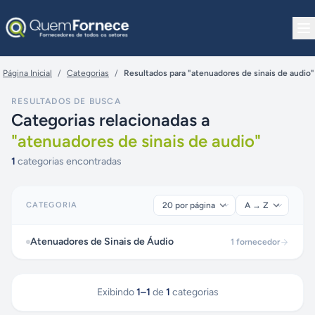
Pular para o conteúdo
Página Inicial
/
Categorias
/
Resultados para "atenuadores de sinais de audio"
RESULTADOS DE BUSCA
Categorias relacionadas a
"
atenuadores de sinais de audio
"
1
categorias encontradas
CATEGORIA
Atenuadores de Sinais de Áudio
1
fornecedor
Exibindo
1
–
1
de
1
categorias