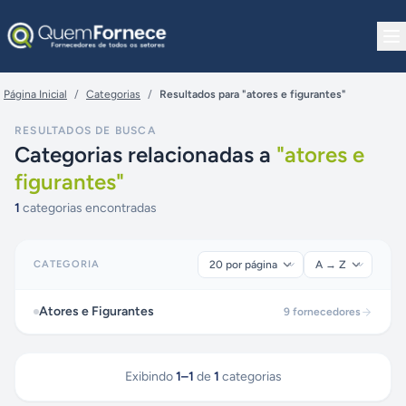
Pular para o conteúdo
Página Inicial
/
Categorias
/
Resultados para "atores e figurantes"
RESULTADOS DE BUSCA
Categorias relacionadas a
"
atores e
figurantes
"
1
categorias encontradas
CATEGORIA
Atores e Figurantes
9
fornecedores
Exibindo
1
–
1
de
1
categorias