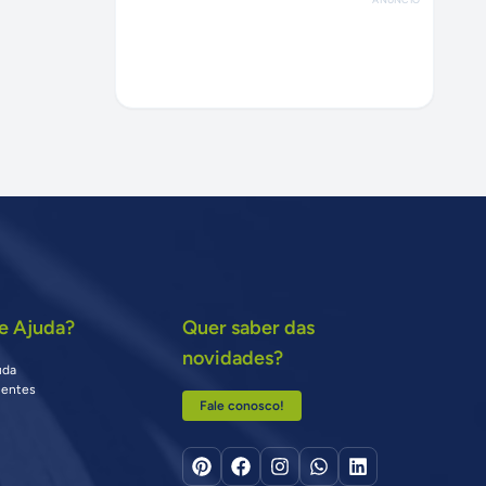
e Ajuda?
Quer saber das
novidades?
uda
uentes
Fale conosco!