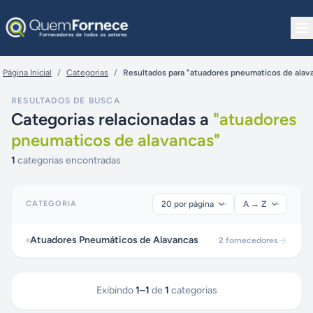
Pular para o conteúdo
Página Inicial
/
Categorias
/
Resultados para "atuadores pneumaticos de alav
RESULTADOS DE BUSCA
Categorias relacionadas a
"
atuadores
pneumaticos de alavancas
"
1
categorias encontradas
CATEGORIA
Atuadores Pneumáticos de Alavancas
2
fornecedores
Exibindo
1
–
1
de
1
categorias