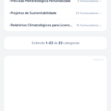
Previsão Metereológica Personalizada
2
fornecedores
Projetos de Sustentabilidade
23
fornecedores
Relatórios Climatológicos para Licenciamentos Ambientais
16
fornecedores
Exibindo
1
–
23
de
23
categorias
ANÚNCIO