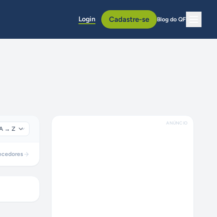
Login
Cadastre-se
Blog do QF
ANÚNCIO
ecedores