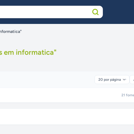
informatica"
s em informatica
"
21
forn