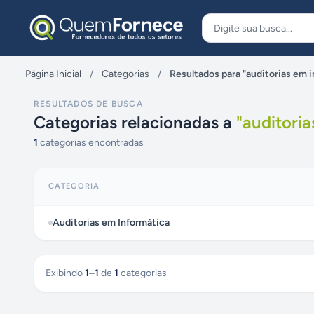
Pular para o conteúdo
Página Inicial
/
Categorias
/
Resultados para "auditorias em 
RESULTADOS DE BUSCA
Categorias relacionadas a
"
auditoria
1
categorias encontradas
CATEGORIA
Auditorias em Informática
Exibindo
1
–
1
de
1
categorias