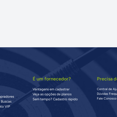
É um fornecedor?
Precisa d
Vantagens em cadastrar
Central de Aj
Dúvidas Freq
Veja as opções de planos
mpradores
Fale Conosco
Sem tempo? Cadastro rápido
s Buscas
to VIP