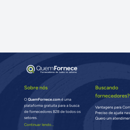
Sobre nós
Buscando
fornecedores?
O
QuemFornece.com
é uma
plataforma gratuita para a busca
Vantagens para Co
de fornecedores B2B de todos os
Preciso de ajuda na
setores.
Quero um atendimen
Continuar lendo...