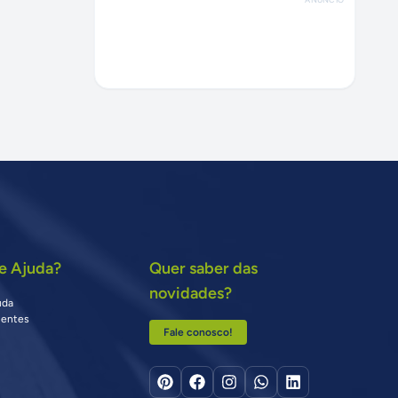
e Ajuda?
Quer saber das
novidades?
uda
uentes
Fale conosco!