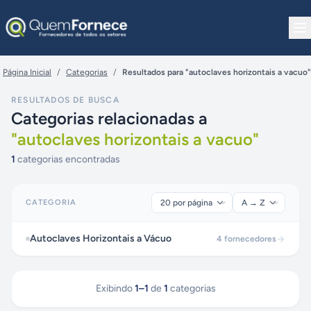
Pular para o conteúdo
Página Inicial
/
Categorias
/
Resultados para "autoclaves horizontais a vacuo"
RESULTADOS DE BUSCA
Categorias relacionadas a
"
autoclaves horizontais a vacuo
"
1
categorias encontradas
CATEGORIA
Autoclaves Horizontais a Vácuo
4
fornecedores
Exibindo
1
–
1
de
1
categorias