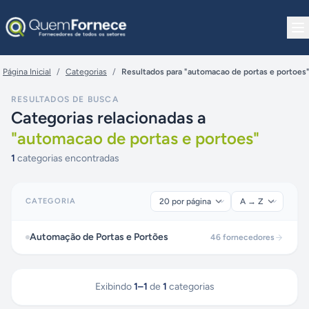
Pular para o conteúdo
Página Inicial
/
Categorias
/
Resultados para "automacao de portas e portoes
RESULTADOS DE BUSCA
Categorias relacionadas a
"
automacao de portas e portoes
"
1
categorias encontradas
CATEGORIA
Automação de Portas e Portões
46
fornecedores
Exibindo
1
–
1
de
1
categorias