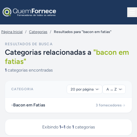
Pular para o conteúdo
Página Inicial
/
Categorias
/
Resultados para "bacon em fatias"
RESULTADOS DE BUSCA
Categorias relacionadas a
"
bacon em
fatias
"
1
categorias encontradas
CATEGORIA
Bacon em Fatias
3
fornecedores
Exibindo
1
–
1
de
1
categorias