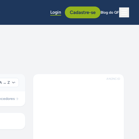
Login
Cadastre-se
Blog do QF
ANÚNCIO
ecedores