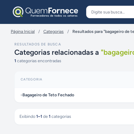
Pular para o conteúdo
Página Inicial
/
Categorias
/
Resultados para "bagageiro de t
RESULTADOS DE BUSCA
Categorias relacionadas a
"
bagageir
1
categorias encontradas
CATEGORIA
Bagageiro de Teto Fechado
Exibindo
1
–
1
de
1
categorias