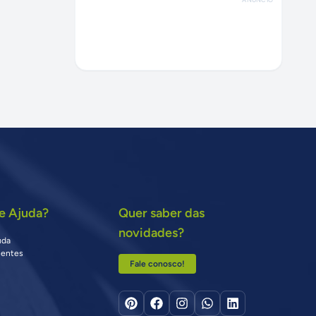
e Ajuda?
Quer saber das
novidades?
uda
uentes
Fale conosco!