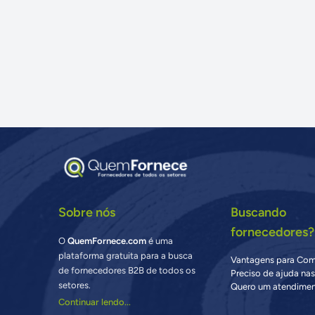
Sobre nós
Buscando
fornecedores?
O
QuemFornece.com
é uma
plataforma gratuita para a busca
Vantagens para Co
de fornecedores B2B de todos os
Preciso de ajuda na
setores.
Quero um atendimen
Continuar lendo...