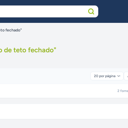
eto fechado"
o de teto fechado
"
2
forn