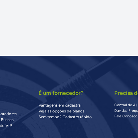
É um fornecedor?
Precisa d
Vantagens em cadastrar
Central de Aj
Dúvidas Freq
Veja as opções de planos
mpradores
Fale Conosco
Sem tempo? Cadastro rápido
s Buscas
to VIP