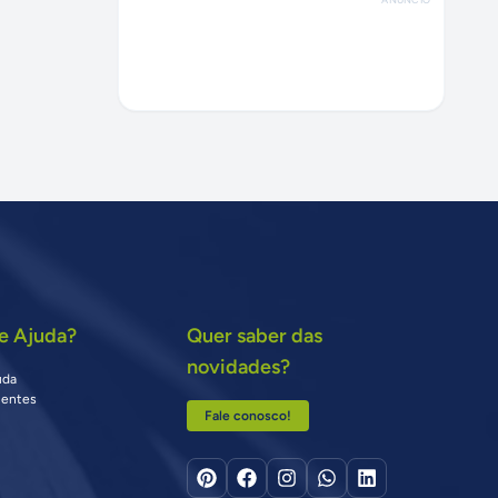
e Ajuda?
Quer saber das
novidades?
uda
uentes
Fale conosco!