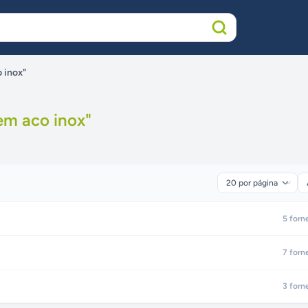
 inox"
em aco inox
"
5
forn
7
forn
3
forn