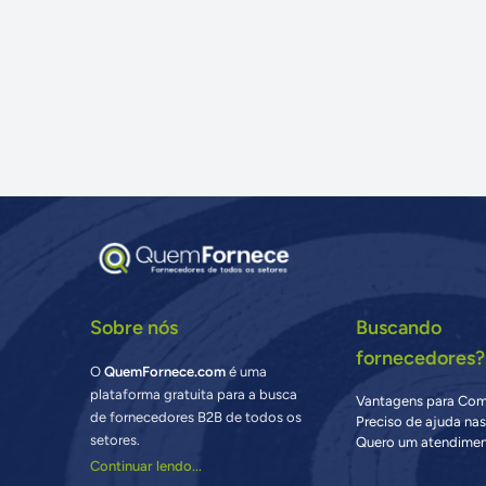
Sobre nós
Buscando
fornecedores?
O
QuemFornece.com
é uma
plataforma gratuita para a busca
Vantagens para Co
de fornecedores B2B de todos os
Preciso de ajuda na
setores.
Quero um atendimen
Continuar lendo...