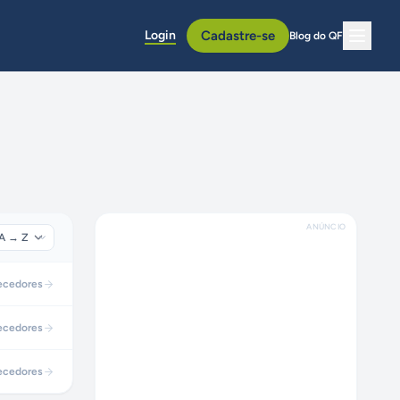
Login
Cadastre-se
Blog do QF
ANÚNCIO
ecedores
ecedores
ecedores