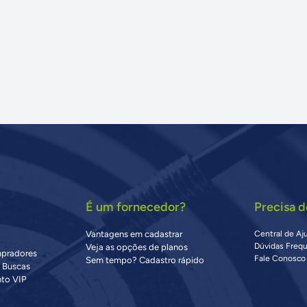
É um fornecedor?
Precisa d
Vantagens em cadastrar
Central de Aj
Dúvidas Freq
Veja as opções de planos
mpradores
Fale Conosco
Sem tempo? Cadastro rápido
s Buscas
to VIP