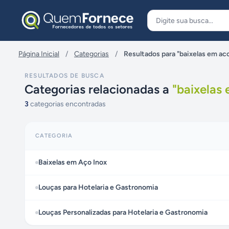
Pular para o conteúdo
Página Inicial
/
Categorias
/
Resultados para "baixelas em aco
RESULTADOS DE BUSCA
Categorias relacionadas a
"
baixelas 
3
categorias encontradas
CATEGORIA
Baixelas em Aço Inox
Louças para Hotelaria e Gastronomia
Louças Personalizadas para Hotelaria e Gastronomia