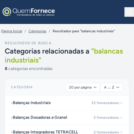
Pular para o conteúdo
Página Inicial
/
Categorias
/
Resultados para "balancas industriais"
RESULTADOS DE BUSCA
Categorias relacionadas a
"
balancas
industriais
"
8
categorias encontradas
CATEGORIA
Balanças Industriais
23
fornecedores
Balanças Dosadoras a Granel
5
fornecedores
Balanças Integradoras TETRACELL
2
fornecedores