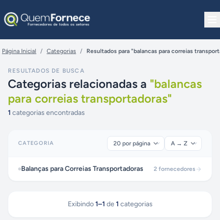
Pular para o conteúdo
Página Inicial
/
Categorias
/
Resultados para "balancas para correias transpor
RESULTADOS DE BUSCA
Categorias relacionadas a
"
balancas
para correias transportadoras
"
1
categorias encontradas
CATEGORIA
Balanças para Correias Transportadoras
2
fornecedores
Exibindo
1
–
1
de
1
categorias