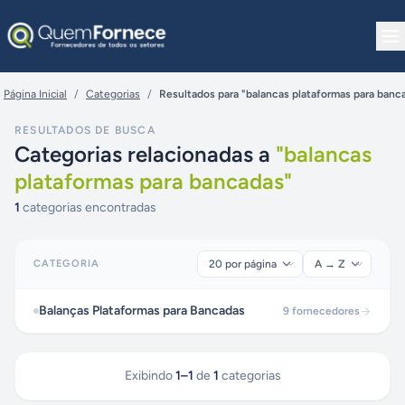
Pular para o conteúdo
Página Inicial
/
Categorias
/
Resultados para "balancas plataformas para banc
RESULTADOS DE BUSCA
Categorias relacionadas a
"
balancas
plataformas para bancadas
"
1
categorias encontradas
CATEGORIA
Balanças Plataformas para Bancadas
9
fornecedores
Exibindo
1
–
1
de
1
categorias