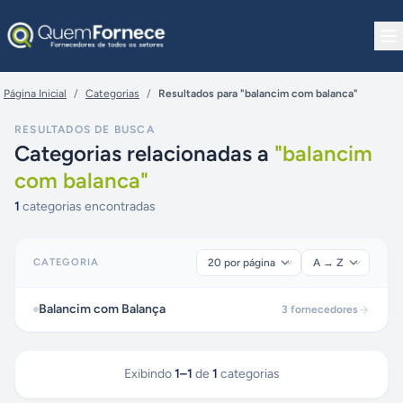
Pular para o conteúdo
Página Inicial
/
Categorias
/
Resultados para "balancim com balanca"
RESULTADOS DE BUSCA
Categorias relacionadas a
"
balancim
com balanca
"
1
categorias encontradas
CATEGORIA
Balancim com Balança
3
fornecedores
Exibindo
1
–
1
de
1
categorias