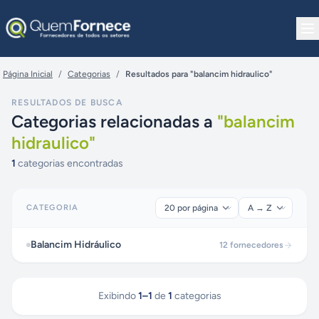
Pular para o conteúdo
Página Inicial
/
Categorias
/
Resultados para "balancim hidraulico"
RESULTADOS DE BUSCA
Categorias relacionadas a
"
balancim
hidraulico
"
1
categorias encontradas
CATEGORIA
Balancim Hidráulico
12
fornecedores
Exibindo
1
–
1
de
1
categorias