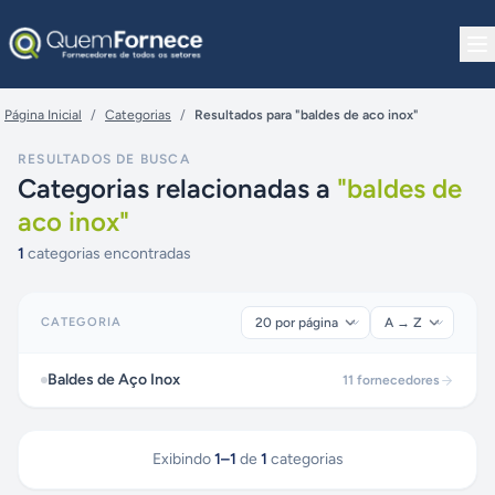
Pular para o conteúdo
Página Inicial
/
Categorias
/
Resultados para "baldes de aco inox"
RESULTADOS DE BUSCA
Categorias relacionadas a
"
baldes de
aco inox
"
1
categorias encontradas
CATEGORIA
Baldes de Aço Inox
11
fornecedores
Exibindo
1
–
1
de
1
categorias