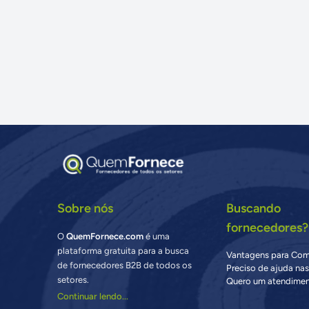
Sobre nós
Buscando
fornecedores?
O
QuemFornece.com
é uma
plataforma gratuita para a busca
Vantagens para Co
de fornecedores B2B de todos os
Preciso de ajuda na
setores.
Quero um atendimen
Continuar lendo...