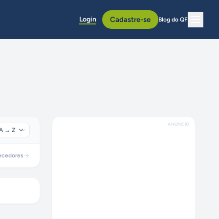
Login
Cadastre-se
Blog do QF
ANÚNCIO
ecedores