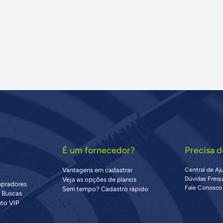
É um fornecedor?
Precisa d
Vantagens em cadastrar
Central de Aj
Dúvidas Freq
Veja as opções de planos
mpradores
Fale Conosco
Sem tempo? Cadastro rápido
s Buscas
to VIP