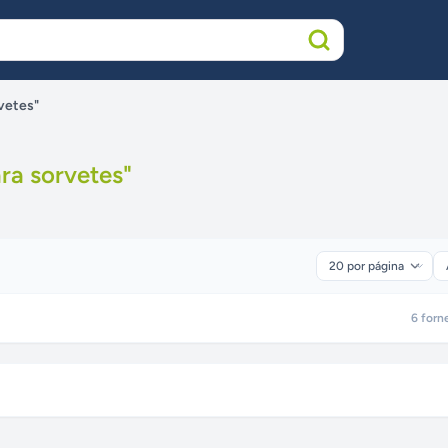
rvetes"
ra sorvetes
"
6
forn