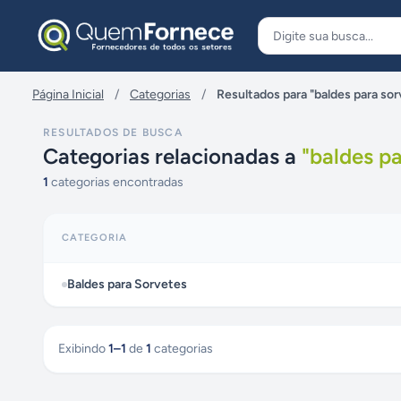
Pular para o conteúdo
Página Inicial
/
Categorias
/
Resultados para "baldes para so
RESULTADOS DE BUSCA
Categorias relacionadas a
"
baldes pa
1
categorias encontradas
CATEGORIA
Baldes para Sorvetes
Exibindo
1
–
1
de
1
categorias