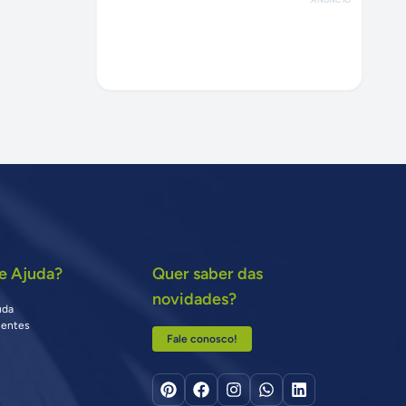
e Ajuda?
Quer saber das
novidades?
uda
uentes
Fale conosco!