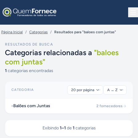
Pular para o conteúdo
Página Inicial
/
Categorias
/
Resultados para "baloes com juntas"
RESULTADOS DE BUSCA
Categorias relacionadas a
"
baloes
com juntas
"
1
categorias encontradas
CATEGORIA
Balões com Juntas
2
fornecedores
Exibindo
1
–
1
de
1
categorias