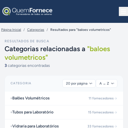
Pular para o conteúdo
Página Inicial
/
Categorias
/
Resultados para "baloes volumetricos"
RESULTADOS DE BUSCA
Categorias relacionadas a
"
baloes
volumetricos
"
3
categorias encontradas
CATEGORIA
Balões Volumétricos
11
fornecedores
Tubos para Laboratório
15
fornecedores
Vidraria para Laboratórios
33
fornecedores