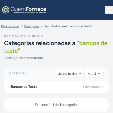
Pular para o conteúdo
Página Inicial
/
Categorias
/
Resultados para "bancos de teste"
RESULTADOS DE BUSCA
Categorias relacionadas a
"
bancos de
teste
"
1
categorias encontradas
CATEGORIA
Bancos de Teste
1
fornecedor
Exibindo
1
–
1
de
1
categorias