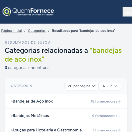
Pular para o conteúdo
Página Inicial
/
Categorias
/
Resultados para "bandejas de aco inox"
RESULTADOS DE BUSCA
Categorias relacionadas a
"
bandejas
de aco inox
"
3
categorias encontradas
CATEGORIA
Bandejas de Aço Inox
18
fornecedores
Bandejas Metálicas
9
fornecedores
Louças para Hotelaria e Gastronomia
7
fornecedores