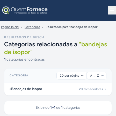
Pular para o conteúdo
Página Inicial
/
Categorias
/
Resultados para "bandejas de isopor"
RESULTADOS DE BUSCA
Categorias relacionadas a
"
bandejas
de isopor
"
1
categorias encontradas
CATEGORIA
Bandejas de Isopor
20
fornecedores
Exibindo
1
–
1
de
1
categorias