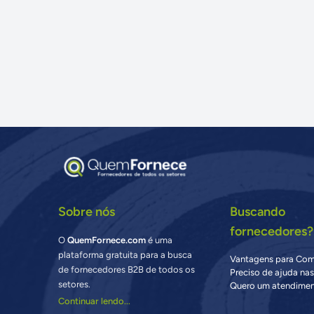
Sobre nós
Buscando
fornecedores?
O
QuemFornece.com
é uma
plataforma gratuita para a busca
Vantagens para Co
de fornecedores B2B de todos os
Preciso de ajuda na
setores.
Quero um atendimen
Continuar lendo...