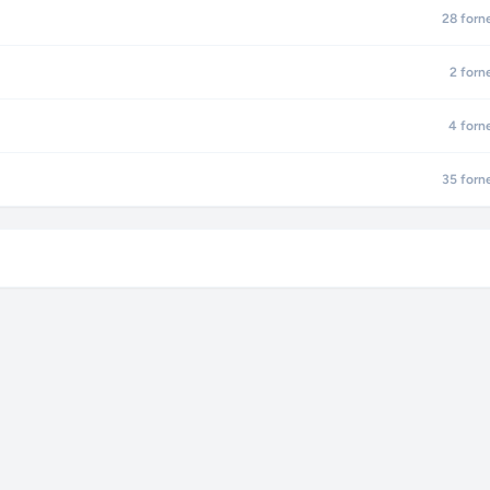
28
forn
2
forn
4
forn
35
forn