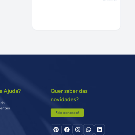
e Ajuda?
Quer saber das
novidades?
uda
uentes
Fale conosco!