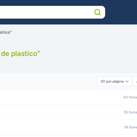
stico"
de plastico
"
43
forn
35
forn
18
forn