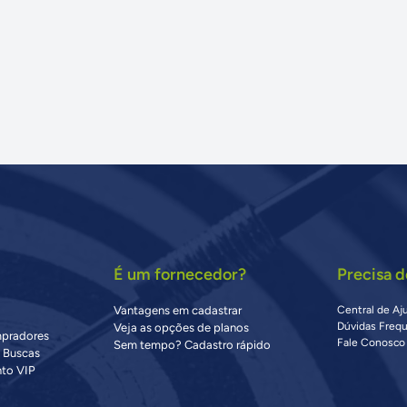
É um fornecedor?
Precisa d
Vantagens em cadastrar
Central de Aj
Dúvidas Freq
Veja as opções de planos
mpradores
Fale Conosco
Sem tempo? Cadastro rápido
s Buscas
to VIP