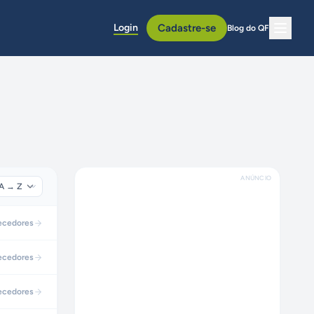
Login
Cadastre-se
Blog do QF
ANÚNCIO
ecedores
ecedores
ecedores