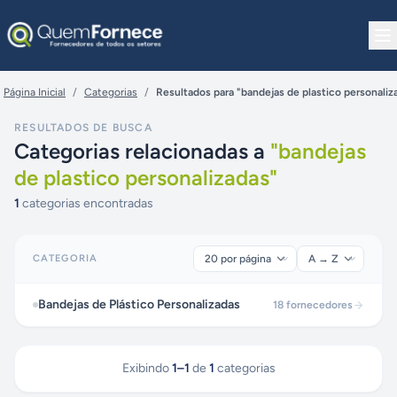
Pular para o conteúdo
Página Inicial
/
Categorias
/
Resultados para "bandejas de plastico personaliz
RESULTADOS DE BUSCA
Categorias relacionadas a
"
bandejas
de plastico personalizadas
"
1
categorias encontradas
CATEGORIA
Bandejas de Plástico Personalizadas
18
fornecedores
Exibindo
1
–
1
de
1
categorias