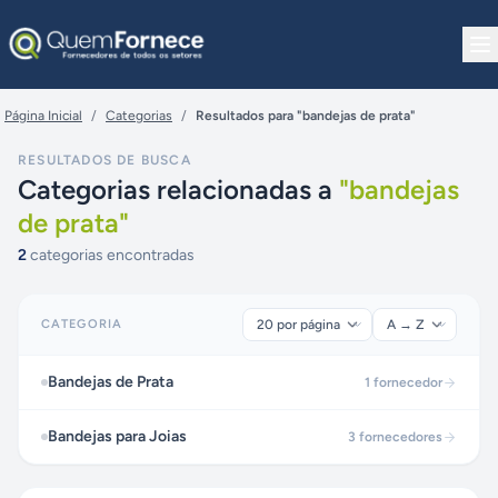
Pular para o conteúdo
Página Inicial
/
Categorias
/
Resultados para "bandejas de prata"
RESULTADOS DE BUSCA
Categorias relacionadas a
"
bandejas
de prata
"
2
categorias encontradas
CATEGORIA
Bandejas de Prata
1
fornecedor
Bandejas para Joias
3
fornecedores