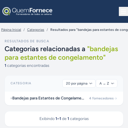
Pular para o conteúdo
Página Inicial
/
Categorias
/
Resultados para "bandejas para estantes de con
RESULTADOS DE BUSCA
Categorias relacionadas a
"
bandejas
para estantes de congelamento
"
1
categorias encontradas
CATEGORIA
Bandejas para Estantes de Congelamento
4
fornecedores
Exibindo
1
–
1
de
1
categorias