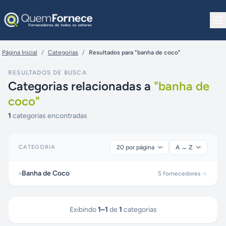
Pular para o conteúdo
Página Inicial
/
Categorias
/
Resultados para "banha de coco"
RESULTADOS DE BUSCA
Categorias relacionadas a
"
banha de
coco
"
1
categorias encontradas
CATEGORIA
Banha de Coco
5
fornecedores
Exibindo
1
–
1
de
1
categorias