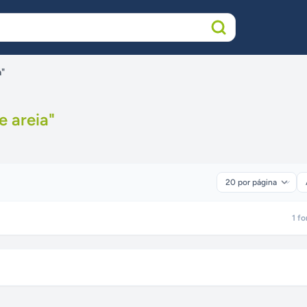
a"
e areia
"
1
fo