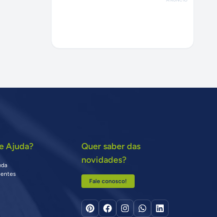
e Ajuda?
Quer saber das
novidades?
uda
uentes
Fale conosco!