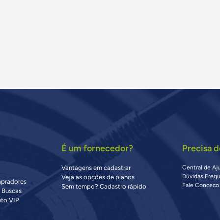
É um fornecedor?
Precisa d
Vantagens em cadastrar
Central de Aj
Dúvidas Freq
Veja as opções de planos
mpradores
Fale Conosco
Sem tempo? Cadastro rápido
s Buscas
to VIP