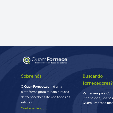
Sobre nós
Buscando
fornecedores?
O
QuemFornece.com
é uma
plataforma gratuita para a busca
Vantagens para Co
de fornecedores B2B de todos os
Preciso de ajuda na
setores.
Quero um atendimen
Continuar lendo...