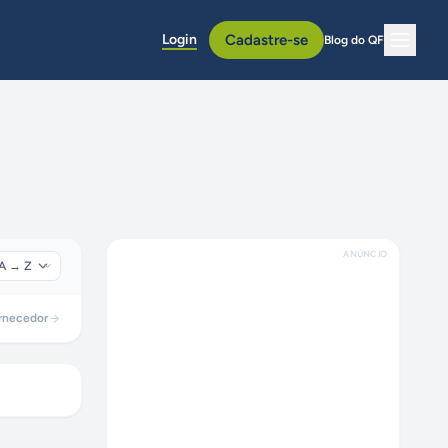
Login
Cadastre-se
Blog do QF
ANÚNCIO
rnecedor