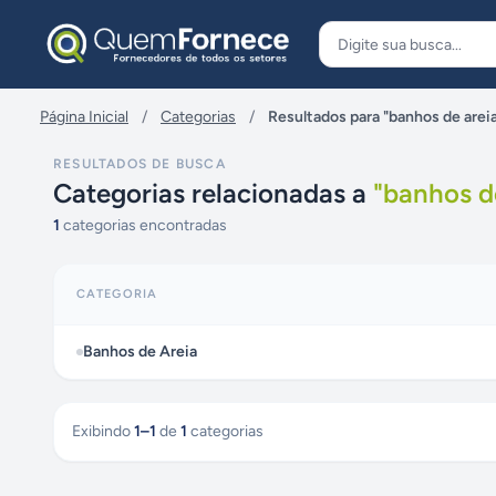
Pular para o conteúdo
Página Inicial
/
Categorias
/
Resultados para "banhos de arei
RESULTADOS DE BUSCA
Categorias relacionadas a
"
banhos d
1
categorias encontradas
CATEGORIA
Banhos de Areia
Exibindo
1
–
1
de
1
categorias