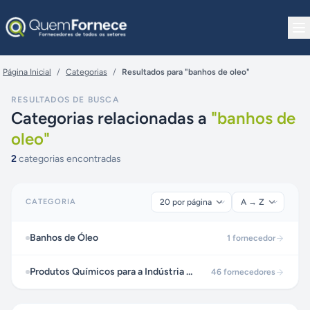
Pular para o conteúdo
Página Inicial
/
Categorias
/
Resultados para "banhos de oleo"
RESULTADOS DE BUSCA
Categorias relacionadas a
"
banhos de
oleo
"
2
categorias encontradas
CATEGORIA
Banhos de Óleo
1
fornecedor
Produtos Químicos para a Indústria Metalúrgica
46
fornecedores