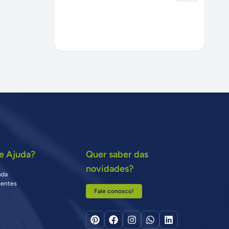
e Ajuda?
Quer saber das
novidades?
uda
uentes
Fale conosco!