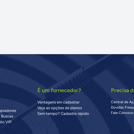
É um fornecedor?
Precisa d
Vantagens em cadastrar
Central de Aj
Dúvidas Freq
Veja as opções de planos
mpradores
Fale Conosco
Sem tempo? Cadastro rápido
s Buscas
to VIP