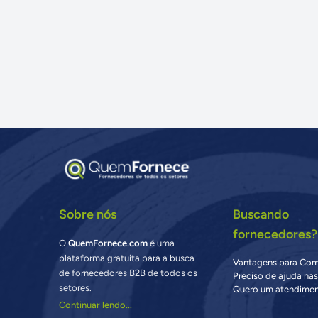
Sobre nós
Buscando
fornecedores?
O
QuemFornece.com
é uma
plataforma gratuita para a busca
Vantagens para Co
de fornecedores B2B de todos os
Preciso de ajuda na
setores.
Quero um atendimen
Continuar lendo...