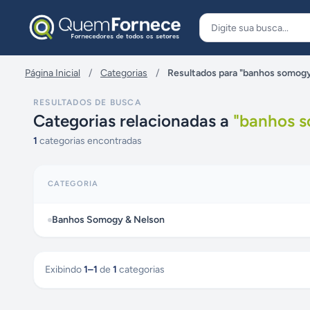
Pular para o conteúdo
Página Inicial
/
Categorias
/
Resultados para "banhos somogy
RESULTADOS DE BUSCA
Categorias relacionadas a
"
banhos s
1
categorias encontradas
CATEGORIA
Banhos Somogy & Nelson
Exibindo
1
–
1
de
1
categorias