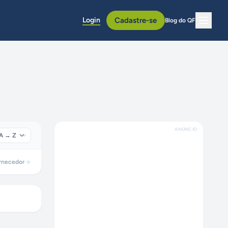
Login
Cadastre-se
Blog do QF
ANÚNCIO
rnecedor