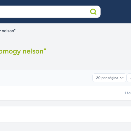
 nelson"
omogy nelson
"
1
fo