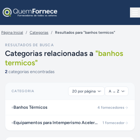
Pular para o conteúdo
Página Inicial
/
Categorias
/
Resultados para "banhos termicos"
RESULTADOS DE BUSCA
Categorias relacionadas a
"
banhos
termicos
"
2
categorias encontradas
CATEGORIA
Banhos Térmicos
4
fornecedores
Equipamentos para Intemperismo Acelerado
1
fornecedor