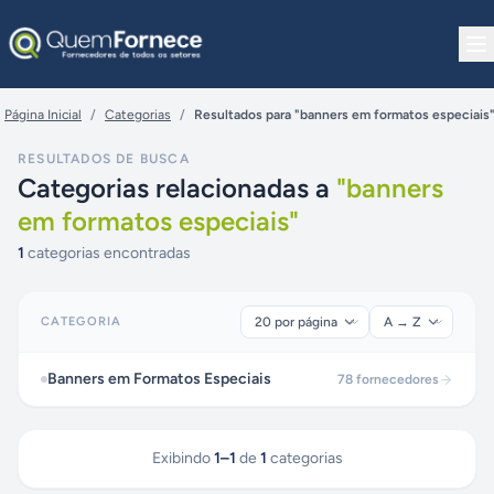
Pular para o conteúdo
Página Inicial
/
Categorias
/
Resultados para "banners em formatos especiais
RESULTADOS DE BUSCA
Categorias relacionadas a
"
banners
em formatos especiais
"
1
categorias encontradas
CATEGORIA
Banners em Formatos Especiais
78
fornecedores
Exibindo
1
–
1
de
1
categorias