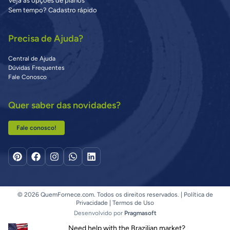
Veja as opções de planos
Sem tempo? Cadastro rápido
Precisa de Ajuda?
Central de Ajuda
Dúvidas Frequentes
Fale Conosco
Quer saber das novidades?
Fale conosco!
© 2026 QuemFornece.com. Todos os direitos reservados. |
Política de
Privacidade
|
Termos de Uso
Desenvolvido por
Pragmasoft
Need help with the Brazilian market?